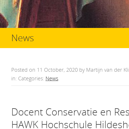
News
Posted on 11 October, 2020 by Martijn van der Kli
in: Categories:
News
.
Docent Conservatie en Res
HAWK Hochschule Hildesh