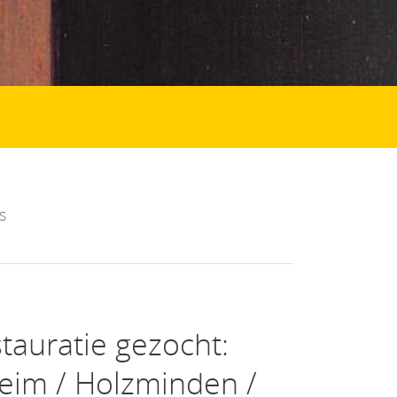
s
tauratie gezocht:
eim / Holzminden /