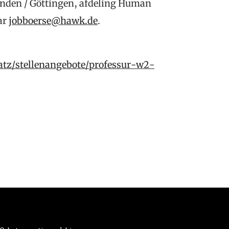
inden / Göttingen, afdeling Human
ar
jobboerse@hawk.de
.
atz/stellenangebote/professur-w2-